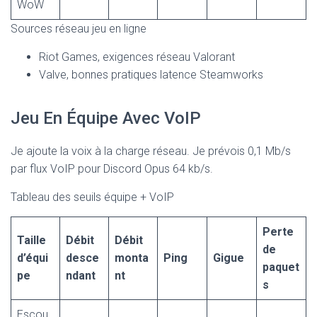
WoW
Sources réseau jeu en ligne
Riot Games, exigences réseau Valorant
Valve, bonnes pratiques latence Steamworks
Jeu En Équipe Avec VoIP
Je ajoute la voix à la charge réseau. Je prévois 0,1 Mb/s
par flux VoIP pour Discord Opus 64 kb/s.
Tableau des seuils équipe + VoIP
Perte
Taille
Débit
Débit
de
d’équi
desce
monta
Ping
Gigue
paquet
pe
ndant
nt
s
Escou