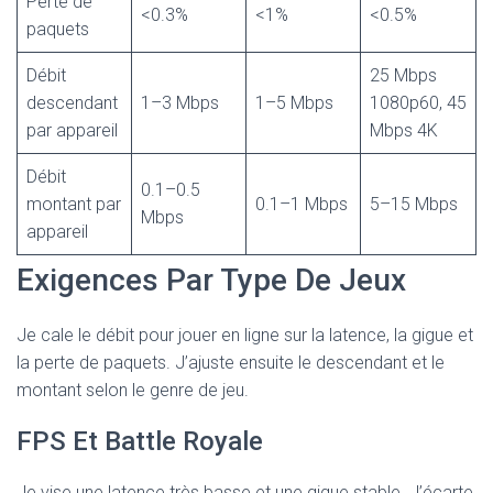
Perte de
<0.3%
<1%
<0.5%
paquets
Débit
25 Mbps
descendant
1–3 Mbps
1–5 Mbps
1080p60, 45
par appareil
Mbps 4K
Débit
0.1–0.5
montant par
0.1–1 Mbps
5–15 Mbps
Mbps
appareil
Exigences Par Type De Jeux
Je cale le débit pour jouer en ligne sur la latence, la gigue et
la perte de paquets. J’ajuste ensuite le descendant et le
montant selon le genre de jeu.
FPS Et Battle Royale
Je vise une latence très basse et une gigue stable. J’écarte