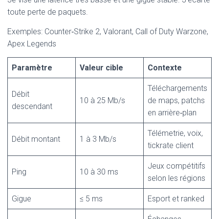
toute perte de paquets.
Exemples: Counter‑Strike 2, Valorant, Call of Duty Warzone,
Apex Legends
Paramètre
Valeur cible
Contexte
Téléchargements
Débit
10 à 25 Mb/s
de maps, patchs
descendant
en arrière‑plan
Télémetrie, voix,
Débit montant
1 à 3 Mb/s
tickrate client
Jeux compétitifs
Ping
10 à 30 ms
selon les régions
Gigue
≤ 5 ms
Esport et ranked