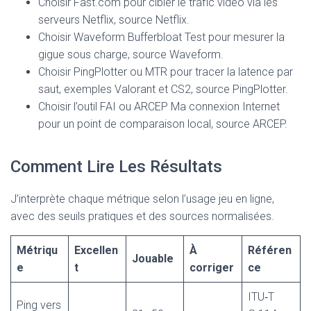
Choisir Fast.com pour cibler le trafic vidéo via les
serveurs Netflix, source Netflix.
Choisir Waveform Bufferbloat Test pour mesurer la
gigue sous charge, source Waveform.
Choisir PingPlotter ou MTR pour tracer la latence par
saut, exemples Valorant et CS2, source PingPlotter.
Choisir l’outil FAI ou ARCEP Ma connexion Internet
pour un point de comparaison local, source ARCEP.
Comment Lire Les Résultats
J’interprète chaque métrique selon l’usage jeu en ligne,
avec des seuils pratiques et des sources normalisées.
Métriqu
Excellen
À
Référen
Jouable
e
t
corriger
ce
ITU‑T
Ping vers