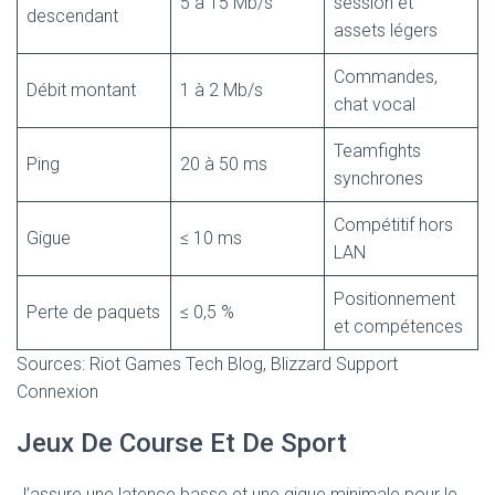
5 à 15 Mb/s
session et
descendant
assets légers
Commandes,
Débit montant
1 à 2 Mb/s
chat vocal
Teamfights
Ping
20 à 50 ms
synchrones
Compétitif hors
Gigue
≤ 10 ms
LAN
Positionnement
Perte de paquets
≤ 0,5 %
et compétences
Sources: Riot Games Tech Blog, Blizzard Support
Connexion
Jeux De Course Et De Sport
J’assure une latence basse et une gigue minimale pour le