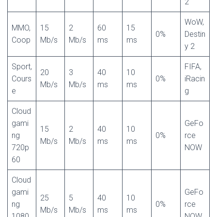
2
WoW,
MMO,
15
2
60
15
0%
Destin
Coop
Mb/s
Mb/s
ms
ms
y 2
Sport,
FIFA,
20
3
40
10
Cours
0%
iRacin
Mb/s
Mb/s
ms
ms
e
g
Cloud
gami
GeFo
15
2
40
10
ng
0%
rce
Mb/s
Mb/s
ms
ms
720p
NOW
60
Cloud
gami
GeFo
25
5
40
10
ng
0%
rce
Mb/s
Mb/s
ms
ms
1080
NOW