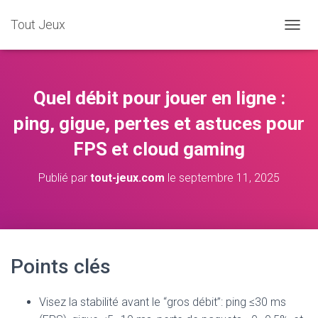
Tout Jeux
DÉPLI
Quel débit pour jouer en ligne :
ping, gigue, pertes et astuces pour
FPS et cloud gaming
Publié par
tout-jeux.com
le
septembre 11, 2025
Points clés
Visez la stabilité avant le “gros débit”: ping ≤30 ms