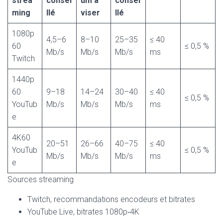
strea
consei
um à
consei
ming
llé
viser
llé
1080p
4,5–6
8–10
25–35
≤ 40
60
≤ 0,5 %
Mb/s
Mb/s
Mb/s
ms
Twitch
1440p
60
9–18
14–24
30–40
≤ 40
≤ 0,5 %
YouTub
Mb/s
Mb/s
Mb/s
ms
e
4K60
20–51
26–66
40–75
≤ 40
YouTub
≤ 0,5 %
Mb/s
Mb/s
Mb/s
ms
e
Sources streaming
Twitch, recommandations encodeurs et bitrates
YouTube Live, bitrates 1080p‑4K