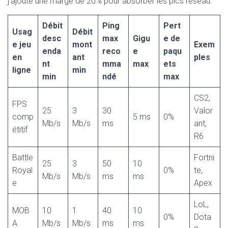
j’ajoute une marge de 20% pour absorber les pics réseau.
Débit
Ping
Pert
Usag
Débit
desc
max
Gigu
e de
e jeu
mont
Exem
enda
reco
e
paqu
en
ant
ples
nt
mma
max
ets
ligne
min
min
ndé
max
CS2,
FPS
25
3
30
Valor
comp
5 ms
0%
Mb/s
Mb/s
ms
ant,
étitif
R6
Battle
Fortni
25
3
50
10
Royal
0%
te,
Mb/s
Mb/s
ms
ms
e
Apex
LoL,
MOB
10
1
40
10
0%
Dota
A
Mb/s
Mb/s
ms
ms