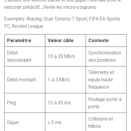
netcode prédictif. J’évite les micro‑coupures.
Exemples: iRacing, Gran Turismo 7 Sport, FIFA EA Sports
FC, Rocket League
Paramètre
Valeur cible
Contexte
Débit
Synchronisation
10 à 20 Mb/s
descendant
des positions
Télémetry et
Débit montant
1 à 3 Mb/s
inputs haute
fréquence
Roulage porte à
Ping
15 à 35 ms
porte
Collisions et
Gigue
≤ 5 ms
hitbox