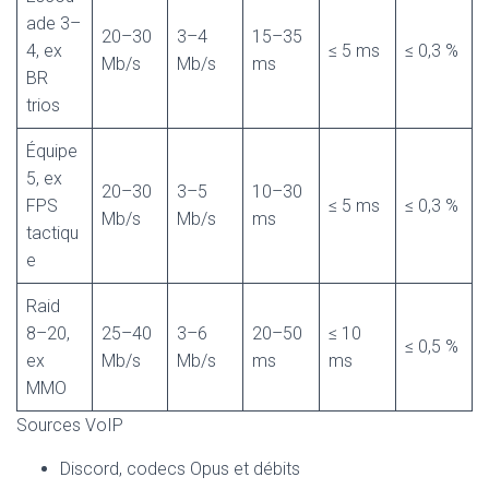
ade 3–
20–30
3–4
15–35
4, ex
≤ 5 ms
≤ 0,3 %
Mb/s
Mb/s
ms
BR
trios
Équipe
5, ex
20–30
3–5
10–30
FPS
≤ 5 ms
≤ 0,3 %
Mb/s
Mb/s
ms
tactiqu
e
Raid
8–20,
25–40
3–6
20–50
≤ 10
≤ 0,5 %
ex
Mb/s
Mb/s
ms
ms
MMO
Sources VoIP
Discord, codecs Opus et débits