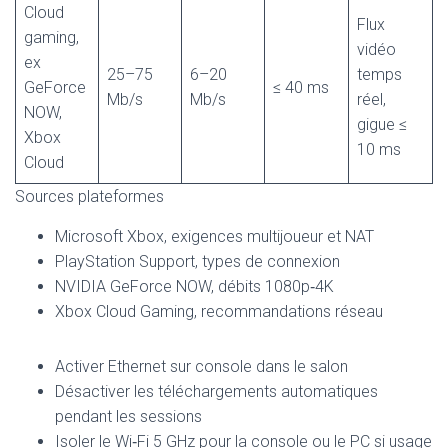
Cloud
Flux
gaming,
vidéo
ex
25–75
6–20
temps
GeForce
≤ 40 ms
Mb/s
Mb/s
réel,
NOW,
gigue ≤
Xbox
10 ms
Cloud
Sources plateformes
Microsoft Xbox, exigences multijoueur et NAT
PlayStation Support, types de connexion
NVIDIA GeForce NOW, débits 1080p‑4K
Xbox Cloud Gaming, recommandations réseau
Activer Ethernet sur console dans le salon
Désactiver les téléchargements automatiques
pendant les sessions
Isoler le Wi‑Fi 5 GHz pour la console ou le PC si usage