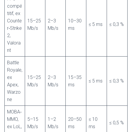
compé
titif, ex
Counte
15–25
2–3
10–30
≤ 5 ms
≤ 0,3 %
r‑Strike
Mb/s
Mb/s
ms
2,
Valora
nt
Battle
Royale,
ex
15–25
2–3
15–35
≤ 5 ms
≤ 0,3 %
Apex,
Mb/s
Mb/s
ms
Warzo
ne
MOBA‑
MMO,
5–15
1–2
20–50
≤ 10
≤ 0,5 %
ex LoL,
Mb/s
Mb/s
ms
ms