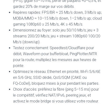
(FPS), gigue ≤5–10 ms, perte de paquets ≈0–0,5%, et
gardez 20% de marge sur vos débits.
Repères rapides: FPS/BR ≈ 25 Mb/s down, 3 Mb/s up;
MOBA/MMO ≈ 10–15 Mb/s down, 1–2 Mb/s up; cloud
gaming 1080p60 ≥ 25 Mb/s, 4K ≥ 45 Mb/s.
Dimensionnez au foyer: solo jeu 50/10 Mb/s; jeu + 3
streams 200/20 Mb/s; jeu + stream 1080p60 100/20
Mb/s (down/up).
Testez correctement: Speedtest/Cloudflare pour
débit, Waveform pour bufferbloat, PingPlotter/MTR
pour la route; multipliez les mesures aux heures de
pointe.
Optimisez le réseau: Ethernet en priorité, Wi‑Fi 5/6/6E
en 5/6 GHz, SSID dédié, QoS/SQM (CAKE ou
FQ‑CoDel), bloquez mises à jour pendant les parties.
Choix d’accès: préférez la fibre (ping 5–15 ms) pour
le compétitif; vérifiez NAT/IPv6, peering jeux, et
activez le mode bridge si vous utilisez votre routeur.