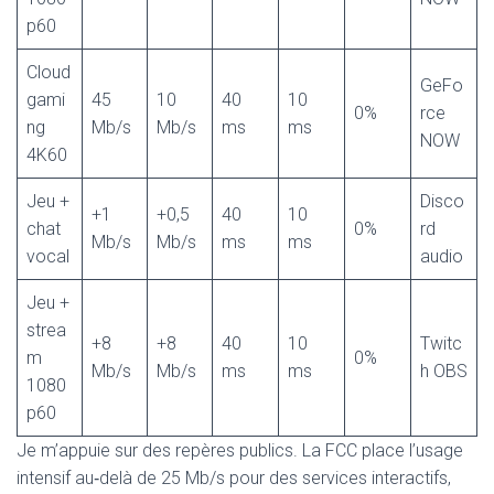
p60
Cloud
GeFo
gami
45
10
40
10
0%
rce
ng
Mb/s
Mb/s
ms
ms
NOW
4K60
Jeu +
Disco
+1
+0,5
40
10
chat
0%
rd
Mb/s
Mb/s
ms
ms
vocal
audio
Jeu +
strea
+8
+8
40
10
Twitc
m
0%
Mb/s
Mb/s
ms
ms
h OBS
1080
p60
Je m’appuie sur des repères publics. La FCC place l’usage
intensif au‑delà de 25 Mb/s pour des services interactifs,